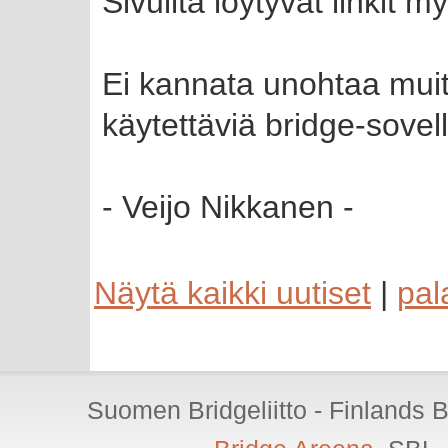
Sivuilta löytyvät linkit m
Ei kannata unohtaa muit
käytettäviä bridge-sovel
- Veijo Nikkanen -
Näytä kaikki uutiset
|
pal
Suomen Bridgeliitto - Finlands 