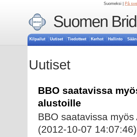
Suomeksi |
På sv
Suomen Bridg
Kilpailut
Uutiset
Tiedotteet
Kerhot
Hallinto
Sään
Uutiset
BBO saatavissa myös 
alustoille
BBO saatavissa myös An
(2012-10-07 14:07:46)