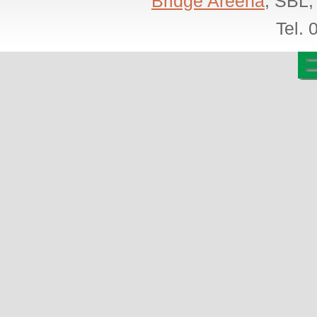
Bridge Areena
, SBL,
Tel.