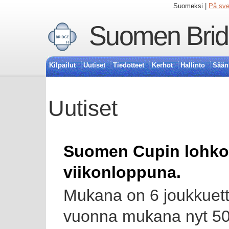
Suomeksi |
På sv
Suomen Bridg
Kilpailut
Uutiset
Tiedotteet
Kerhot
Hallinto
Sään
Uutiset
Suomen Cupin lohkot
viikonloppuna.
Mukana on 6 joukkuet
vuonna mukana nyt 50 