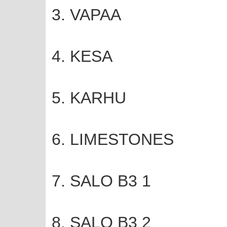
3. VAPAA
4. KESA
5. KARHU
6. LIMESTONES
7. SALO B3 1
8. SALO B3 2