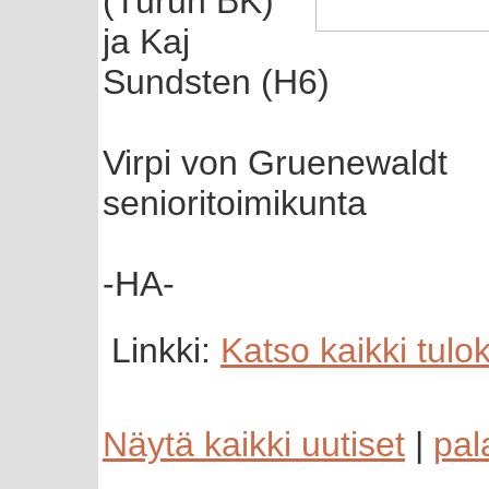
(Turun BK)
ja Kaj
Sundsten (H6)
Virpi von Gruenewaldt
senioritoimikunta
-HA-
Linkki:
Katso kaikki tul
Näytä kaikki uutiset
|
pal