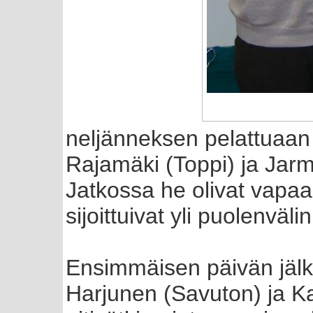
neljänneksen pelattuaan y
Rajamäki (Toppi) ja Jarmo
Jatkossa he olivat vapa
sijoittuivat yli puolenväl
Ensimmäisen päivän jälke
Harjunen (Savuton) ja K