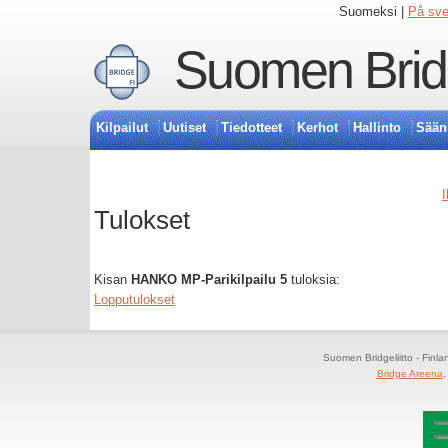
Suomeksi |
På sv
Suomen Bridg
Kilpailut
Uutiset
Tiedotteet
Kerhot
Hallinto
Sään
I
Tulokset
Kisan
HANKO MP-Parikilpailu 5
tuloksia:
Lopputulokset
Suomen Bridgeliitto - Finl
Bridge Areena
,