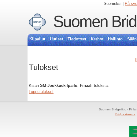
Suomeksi |
På sv
Suomen Bridg
Kilpailut
Uutiset
Tiedotteet
Kerhot
Hallinto
Sään
I
Tulokset
Kisan
SM-Joukkuekilpailu, Finaali
tuloksia:
Lopputulokset
Suomen Bridgeliitto - Finl
Bridge Areena
,