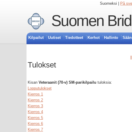
Suomeksi |
På sv
Suomen Bridg
Kilpailut
Uutiset
Tiedotteet
Kerhot
Hallinto
Sään
I
Tulokset
Kisan
Veteraanit (70-v) SM-parikilpailu
tuloksia:
Lopputulokset
Kierros 1
Kierros 2
Kierros 3
Kierros 4
Kierros 5
Kierros 6
Kierros 7