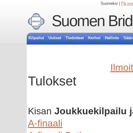
Suomeksi |
På sv
Suomen Bridg
Kilpailut
Uutiset
Tiedotteet
Kerhot
Hallinto
Sään
Ilmoi
Tulokset
Kisan
Joukkuekilpailu 
A-finaali