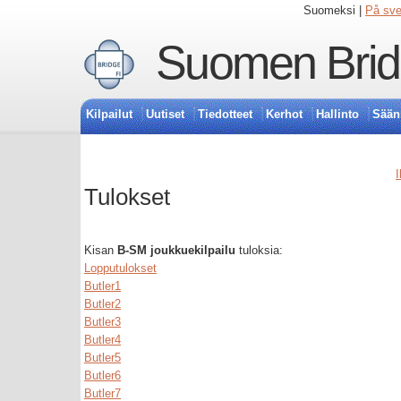
Suomeksi |
På sv
Suomen Bridg
Kilpailut
Uutiset
Tiedotteet
Kerhot
Hallinto
Sään
I
Tulokset
Kisan
B-SM joukkuekilpailu
tuloksia:
Lopputulokset
Butler1
Butler2
Butler3
Butler4
Butler5
Butler6
Butler7