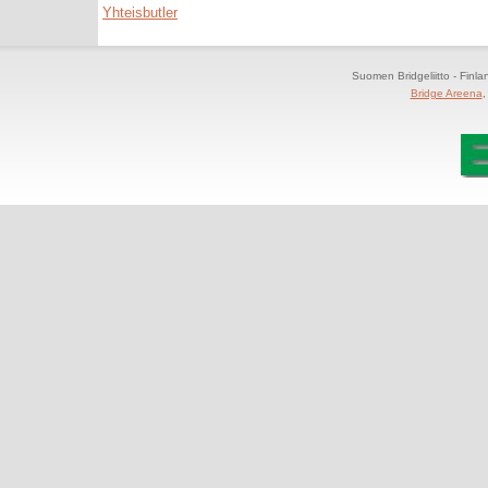
Yhteisbutler
Suomen Bridgeliitto - Finl
Bridge Areena
,