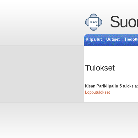
Suom
Kilpailut
Uutiset
Tiedott
Tulokset
Kisan
Parikilpailu 5
tuloksia:
Lopputulokset