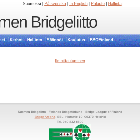
Suomeksi |
På svenska
|
In English
|
Palaute
|
Hallinta
en Bridgeliitto
eet
Kerhot
Hallinto
Säännöt
Koulutus
BBOFinland
Ilmoittautuminen
Suomen Bridgeliitto - Finlands Bridgeförbund - Bridge League of Finland
Bridge Areena
, SBL, Hiomotie 10, 00370 Helsinki
Tel. 040-832 6899