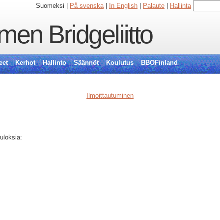
Suomeksi |
På svenska
|
In English
|
Palaute
|
Hallinta
en Bridgeliitto
eet
Kerhot
Hallinto
Säännöt
Koulutus
BBOFinland
Ilmoittautuminen
uloksia: