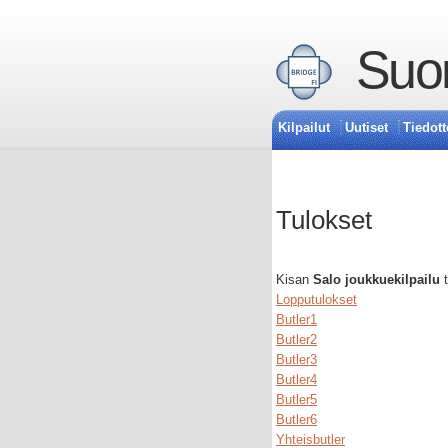
Suom
Kilpailut
Uutiset
Tiedott
Tulokset
Kisan
Salo joukkuekilpailu
t
Lopputulokset
Butler1
Butler2
Butler3
Butler4
Butler5
Butler6
Yhteisbutler