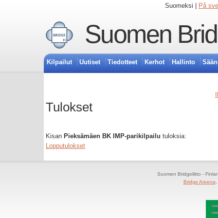
Suomeksi |
På sv
Suomen Bridg
Kilpailut
Uutiset
Tiedotteet
Kerhot
Hallinto
Sään
I
Tulokset
Kisan
Pieksämäen BK IMP-parikilpailu
tuloksia:
Lopputulokset
Suomen Bridgeliitto - Finl
Bridge Areena
,