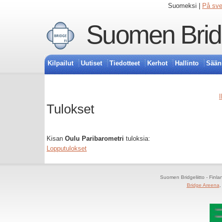
Suomeksi |
På sv
Suomen Bridg
Kilpailut
Uutiset
Tiedotteet
Kerhot
Hallinto
Sään
I
Tulokset
Kisan
Oulu Paribarometri
tuloksia:
Lopputulokset
Suomen Bridgeliitto - Finl
Bridge Areena
,