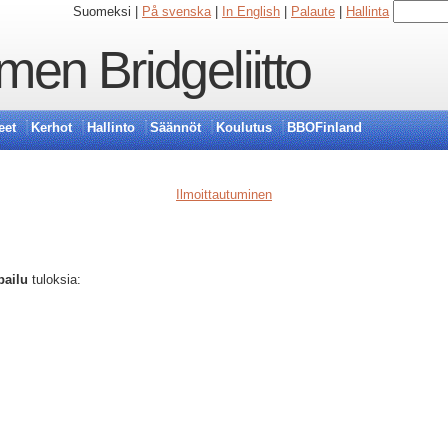
Suomeksi |
På svenska
|
In English
|
Palaute
|
Hallinta
en Bridgeliitto
eet
Kerhot
Hallinto
Säännöt
Koulutus
BBOFinland
Ilmoittautuminen
pailu
tuloksia: