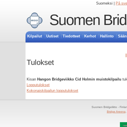
Suomeksi |
På sv
Suomen Bridg
Kilpailut
Uutiset
Tiedotteet
Kerhot
Hallinto
Sään
I
Tulokset
Kisan
Hangon Bridgeviikko Cid Holmin muistokilpailu
tul
Lopputulokset
Kokonaiskilpailun lopputulokset
Suomen Bridgeliitto - Finl
Bridge Areena
,