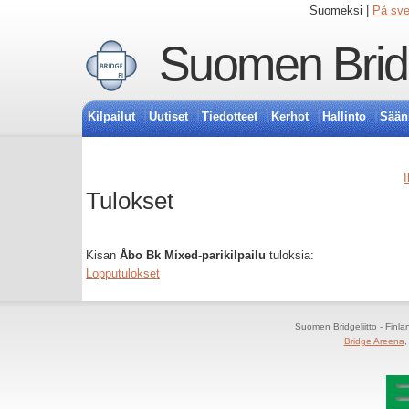
Suomeksi |
På sv
Suomen Bridg
Kilpailut
Uutiset
Tiedotteet
Kerhot
Hallinto
Sään
I
Tulokset
Kisan
Åbo Bk Mixed-parikilpailu
tuloksia:
Lopputulokset
Suomen Bridgeliitto - Finl
Bridge Areena
,