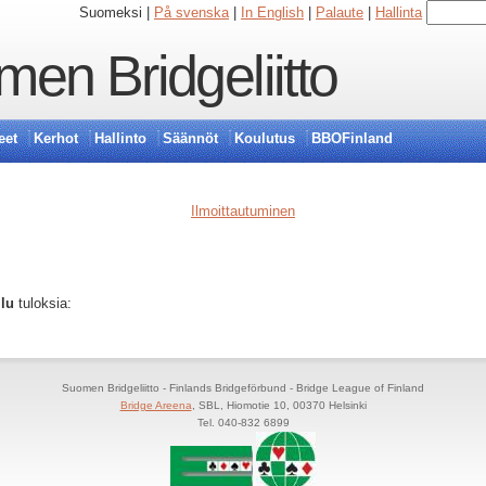
Suomeksi |
På svenska
|
In English
|
Palaute
|
Hallinta
en Bridgeliitto
eet
Kerhot
Hallinto
Säännöt
Koulutus
BBOFinland
Ilmoittautuminen
ilu
tuloksia:
Suomen Bridgeliitto - Finlands Bridgeförbund - Bridge League of Finland
Bridge Areena
, SBL, Hiomotie 10, 00370 Helsinki
Tel. 040-832 6899