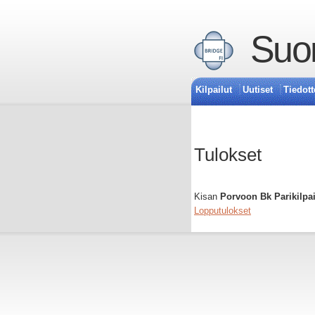
Suom
Kilpailut
Uutiset
Tiedott
Tulokset
Kisan
Porvoon Bk Parikilpa
Lopputulokset