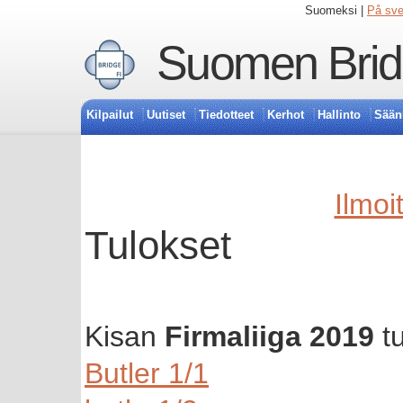
Suomeksi |
På sv
Suomen Bridg
Kilpailut
Uutiset
Tiedotteet
Kerhot
Hallinto
Sään
Ilmoi
Tulokset
Kisan
Firmaliiga 2019
tu
Butler 1/1