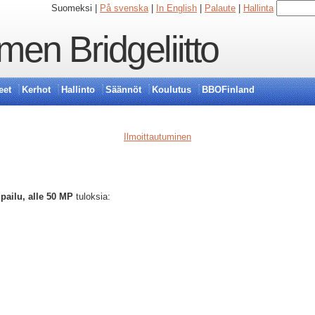
Suomeksi |
På svenska
|
In English
|
Palaute
|
Hallinta
en Bridgeliitto
eet
Kerhot
Hallinto
Säännöt
Koulutus
BBOFinland
Ilmoittautuminen
pailu, alle 50 MP
tuloksia: