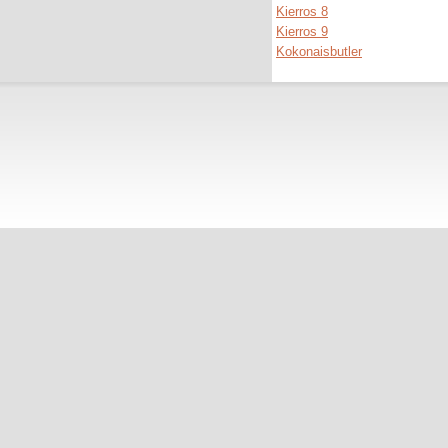
Kierros 8
Kierros 9
Kokonaisbutler