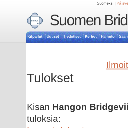
Suomeksi |
På sv
Suomen Bridg
Kilpailut
Uutiset
Tiedotteet
Kerhot
Hallinto
Sään
Ilmoi
Tulokset
Kisan
Hangon Bridgevii
tuloksia: