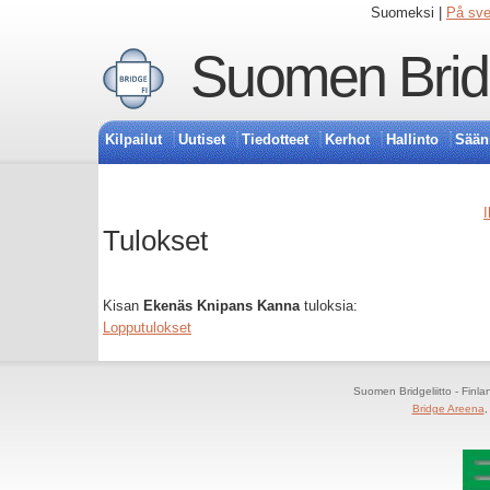
Suomeksi |
På sv
Suomen Bridg
Kilpailut
Uutiset
Tiedotteet
Kerhot
Hallinto
Sään
I
Tulokset
Kisan
Ekenäs Knipans Kanna
tuloksia:
Lopputulokset
Suomen Bridgeliitto - Finl
Bridge Areena
,