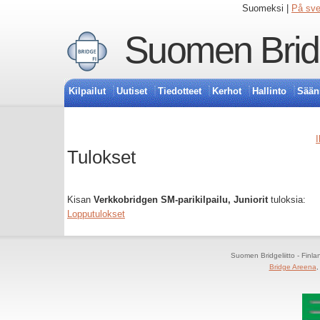
Suomeksi |
På sv
Suomen Bridg
Kilpailut
Uutiset
Tiedotteet
Kerhot
Hallinto
Sään
I
Tulokset
Kisan
Verkkobridgen SM-parikilpailu, Juniorit
tuloksia:
Lopputulokset
Suomen Bridgeliitto - Finl
Bridge Areena
,