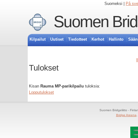
Suomeksi |
På sv
Suomen Bridg
Kilpailut
Uutiset
Tiedotteet
Kerhot
Hallinto
Sään
I
Tulokset
Kisan
Rauma MP-parikilpailu
tuloksia:
Lopputulokset
Suomen Bridgeliitto - Finl
Bridge Areena
,