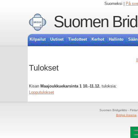
Suomeksi |
På sv
Suomen Bridg
Kilpailut
Uutiset
Tiedotteet
Kerhot
Hallinto
Sään
I
Tulokset
Kisan
Maajoukkuekarsinta 1 10.-11.12.
tuloksia:
Lopputulokset
Suomen Bridgeliitto - Finl
Bridge Areena
,