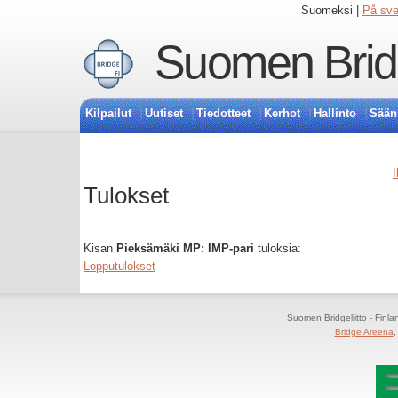
Suomeksi |
På sv
Suomen Bridg
Kilpailut
Uutiset
Tiedotteet
Kerhot
Hallinto
Sään
I
Tulokset
Kisan
Pieksämäki MP: IMP-pari
tuloksia:
Lopputulokset
Suomen Bridgeliitto - Finl
Bridge Areena
,