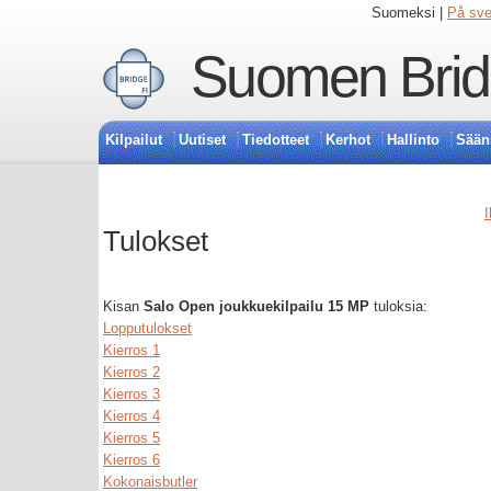
Suomeksi |
På sv
Suomen Bridg
Kilpailut
Uutiset
Tiedotteet
Kerhot
Hallinto
Sään
I
Tulokset
Kisan
Salo Open joukkuekilpailu 15 MP
tuloksia:
Lopputulokset
Kierros 1
Kierros 2
Kierros 3
Kierros 4
Kierros 5
Kierros 6
Kokonaisbutler