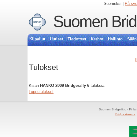
Suomeksi |
På sv
Suomen Bridg
Kilpailut
Uutiset
Tiedotteet
Kerhot
Hallinto
Sään
I
Tulokset
Kisan
HANKO 2009 Bridgerally 6
tuloksia:
Lopputulokset
Suomen Bridgeliitto - Finl
Bridge Areena
,