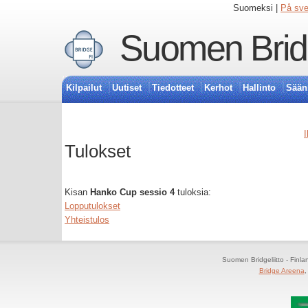
Suomeksi |
På sv
Suomen Bridg
Kilpailut
Uutiset
Tiedotteet
Kerhot
Hallinto
Sään
I
Tulokset
Kisan
Hanko Cup sessio 4
tuloksia:
Lopputulokset
Yhteistulos
Suomen Bridgeliitto - Finl
Bridge Areena
,