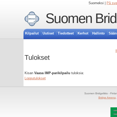
Suomeksi |
På sv
Suomen Bridg
Kilpailut
Uutiset
Tiedotteet
Kerhot
Hallinto
Sään
I
Tulokset
Kisan
Vaasa IMP-parikilpailu
tuloksia:
Lopputulokset
Suomen Bridgeliitto - Finl
Bridge Areena
,