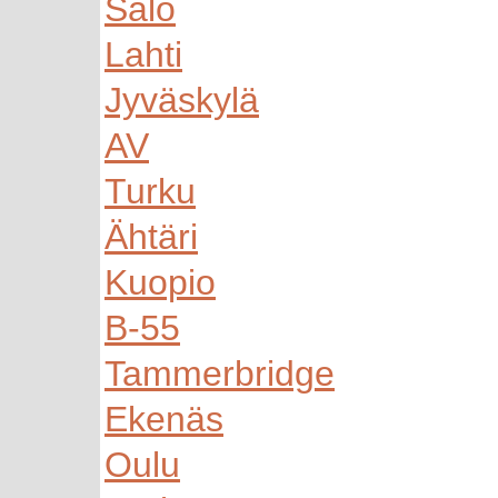
Salo
Lahti
Jyväskylä
AV
Turku
Ähtäri
Kuopio
B-55
Tammerbridge
Ekenäs
Oulu