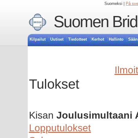
Suomeksi |
På sv
Suomen Bridg
Kilpailut
Uutiset
Tiedotteet
Kerhot
Hallinto
Sään
Ilmoi
Tulokset
Kisan
Joulusimultaani 
Lopputulokset