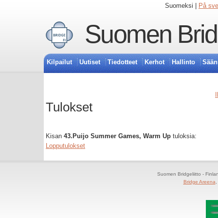
Suomeksi |
På sv
Suomen Bridg
Kilpailut
Uutiset
Tiedotteet
Kerhot
Hallinto
Sään
I
Tulokset
Kisan
43.Puijo Summer Games, Warm Up
tuloksia:
Lopputulokset
Suomen Bridgeliitto - Finl
Bridge Areena
,