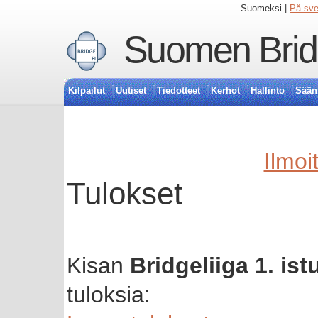
Suomeksi |
På sv
Suomen Bridg
Kilpailut
Uutiset
Tiedotteet
Kerhot
Hallinto
Sään
Ilmoi
Tulokset
Kisan
Bridgeliiga 1. ist
tuloksia: