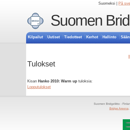
Suomeksi |
På sv
Suomen Bridg
Kilpailut
Uutiset
Tiedotteet
Kerhot
Hallinto
Sään
I
Tulokset
Kisan
Hanko 2010: Warm up
tuloksia:
Lopputulokset
Suomen Bridgeliitto - Finl
Bridge Areena
,