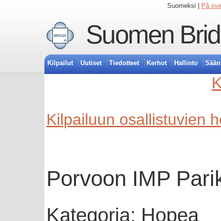
Suomeksi |
På sv
Suomen Bridg
Kilpailut
Uutiset
Tiedotteet
Kerhot
Hallinto
Sään
K
Kilpailuun osallistuvien 
Porvoon IMP Parik
Kategoria: Hopea