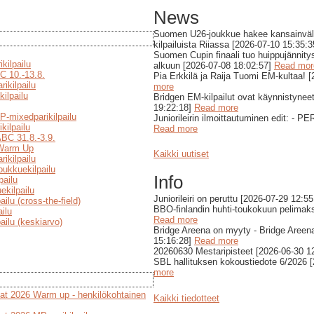
News
Suomen U26-joukkue hakee kansainväl
kilpailuista Riiassa [2026-07-10 15:35:
Suomen Cupin finaali tuo huippujännity
kilpailu
alkuun [2026-07-08 18:02:57]
Read mor
C 10.-13.8.
Pia Erkkilä ja Raija Tuomi EM-kultaa! 
ikilpailu
more
ilpailu
Bridgen EM-kilpailut ovat käynnistynee
19:22:18]
Read more
P-mixedparikilpailu
Juniorileirin ilmoittautuminen edit: - 
kilpailu
Read more
BC 31.8.-3.9.
Warm Up
Kaikki uutiset
ikilpailu
ukkuekilpailu
Info
pailu
kilpailu
Juniorileiri on peruttu [2026-07-29 12:5
ilu (cross-the-field)
BBO-finlandin huhti-toukokuun pelimaks
ilu
Read more
ailu (keskiarvo)
Bridge Areena on myyty - Bridge Areena
15:16:28]
Read more
20260630 Mestaripisteet [2026-06-30 1
SBL hallituksen kokoustiedote 6/2026 
more
at 2026 Warm up - henkilökohtainen
Kaikki tiedotteet