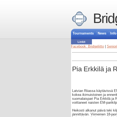
Brid
Tournaments
News
Info
Linkit
Facebook: Bridgeliitto
|
Senior
Pia Erkkilä ja 
Latvian Riiassa käytävissä EM
kokea ikimuistoinen ja ennen
suomalaispari Pia Erkkilä ja 
voittaneet naisten EM-parikilp
Heikosti alkanut päivä teki ki
jännittävän. Viimeinen 18-jaon