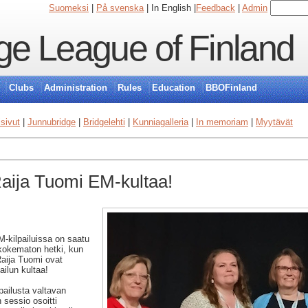
Suomeksi
|
På svenska
| In English |
Feedback
|
Admin
ge League of Finland
Clubs
Administration
Rules
Education
BBOFinland
isivut
|
Junnubridge
|
Bridgelehti
|
Kunniagalleria
|
In memoriam
|
Myytävät
Raija Tuomi EM-kultaa!
-kilpailuissa on saatu
kokematon hetki, kun
Raija Tuomi ovat
ailun kultaa!
lpailusta valtavan
 sessio osoitti