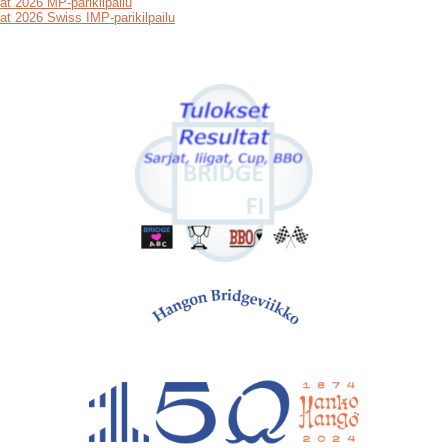
at 2026 MP-parikilpailu
at 2026 Swiss IMP-parikilpailu