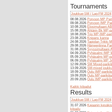
Tournaments
Joukkue-SM / Lag-FM 2024
08.08.2026
Porvoon MP Pari
09.08.2026
Porvoon IMP Pari
10.08.2026
Elosimultaani AB
15.08.2026
Ähtärin Bk MP-par
18.08.2026
Trio MP-IMP-parik
23.08.2026
Knipans kanna
24.08.2026
Tapiolan Trikki M
29.08.2026
Hämeenlinna Pari
31.08.2026
Syyssimultaani A
04.09.2026
Pyhäsalmi IMP 
05.09.2026
Pyhäsalmi MP-par
06.09.2026
Pyhäsalmi MP Jo
12.09.2026
SM Mixed-parikil
13.09.2026
SM-mixed joukkue
18.09.2026
Oulu IMP-parikilpa
19.09.2026
Oulu MP-parikilpa
20.09.2026
Oulu IMP-parikilp
Kaikki kilpailut
Results
Joukkue-SM / Lag-FM 2024
31.07.2026
Kajaanin kesäkis
kilpailu