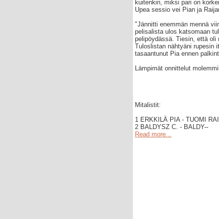
kuitenkin, miksi pari on kork
Upea sessio vei Pian ja Raija
"Jännitti enemmän mennä vii
pelisalista ulos katsomaan tu
pelipöydässä. Tiesin, että oli
Tuloslistan nähtyäni rupesin 
tasaantunut Pia ennen palkint
Lämpimät onnittelut molemmil
Mitalistit:
1 ERKKILÄ PIA - TUOMI RAI
2 BALDYSZ C. - BALDY--
Read more...