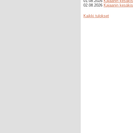
01.08.2026
Kajaanin kesäkis
02.08.2026
Kajaanin kesäkis
Kaikki tulokset
cialis
hinta
erektiolääke
ilman
reseptiä
sildenafil
netistä